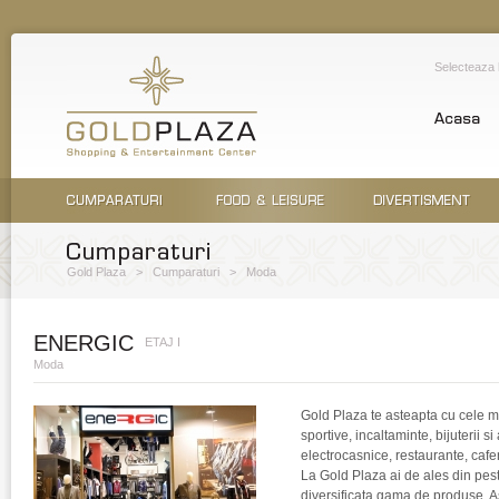
Selecteaza
Gold Plaza
>
Cumparaturi
>
Moda
ENERGIC
ETAJ I
Moda
Gold Plaza te asteapta cu cele m
sportive, incaltaminte, bijuterii s
electrocasnice, restaurante, cafene
La Gold Plaza ai de ales din pes
diversificata gama de produse. Ast